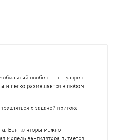
омобильный особенно популярен
ры и легко размещается в любом
правляться с задачей притока
та. Вентиляторы можно
ная модель вентилятора питается