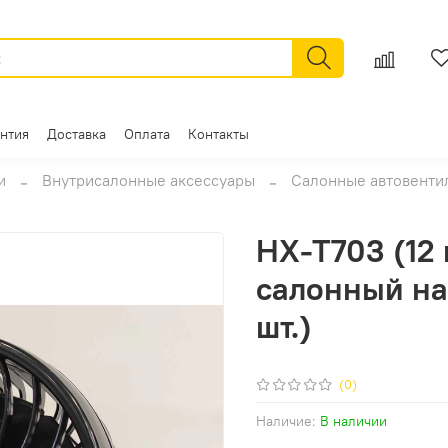
антия
Доставка
Оплата
Контакты
и
Внутрисалонные аксессуары
Салонные автовенти
HX-T703 (12 
салонный на 
шт.)
(0)
Наличие:
В наличии