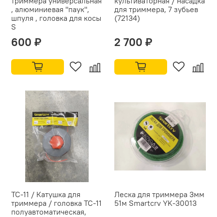
триммера универсальная
культиваторная / насадка
, алюминиевая "паук",
для триммера, 7 зубьев
шпуля , головка для косы
(72134)
S
600 ₽
2 700 ₽
ТС-11 / Катушка для
Леска для триммера 3мм
триммера / головка TC-11
51м Smartcrv YK-30013
полуавтоматическая,