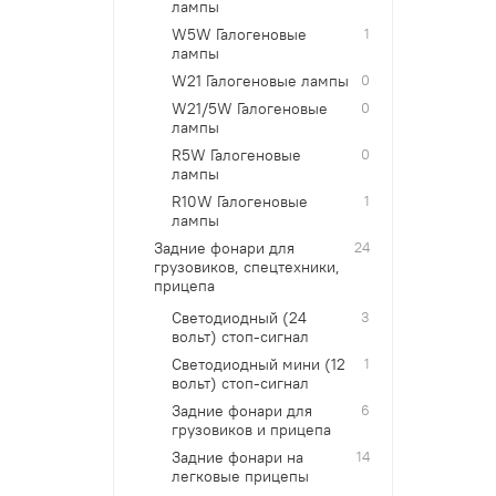
лампы
W5W Галогеновые
1
лампы
W21 Галогеновые лампы
0
W21/5W Галогеновые
0
лампы
R5W Галогеновые
0
лампы
R10W Галогеновые
1
лампы
Задние фонари для
24
грузовиков, спецтехники,
прицепа
Cветодиодный (24
3
вольт) стоп-сигнал
Cветодиодный мини (12
1
вольт) стоп-сигнал
Задние фонари для
6
грузовиков и прицепа
Задние фонари на
14
легковые прицепы