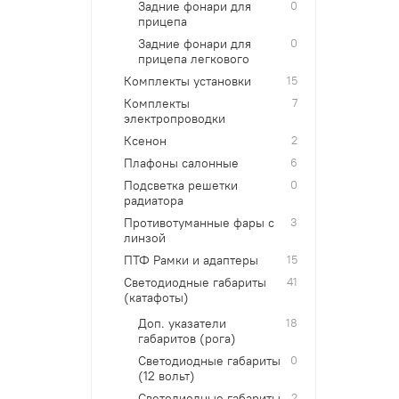
Задние фонари для
0
прицепа
Задние фонари для
0
прицепа легкового
Комплекты установки
15
Комплекты
7
электропроводки
Ксенон
2
Плафоны салонные
6
Подсветка решетки
0
радиатора
Противотуманные фары с
3
линзой
ПТФ Рамки и адаптеры
15
Светодиодные габариты
41
(катафоты)
Доп. указатели
18
габаритов (рога)
Светодиодные габариты
0
(12 вольт)
Светодиодные габариты
2