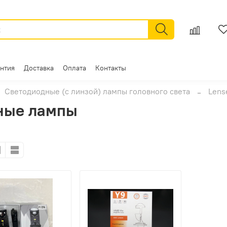
антия
Доставка
Оплата
Контакты
Светодиодные (с линзой) лампы головного света
Lens
дные лампы