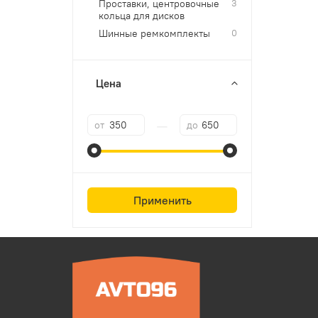
Проставки, центровочные
3
кольца для дисков
Шинные ремкомплекты
0
Цена
—
от
до
Применить