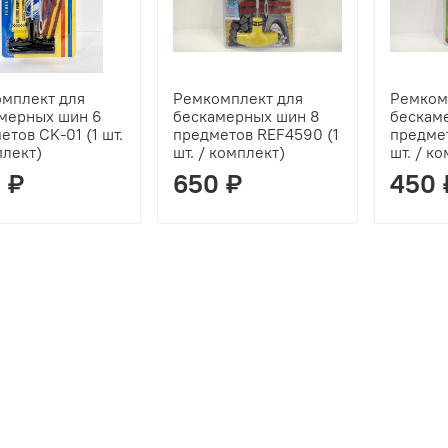
мплект для
Ремкомплект для
Ремком
мерных шин 6
бескамерных шин 8
бескам
етов CK-01 (1 шт.
предметов REF4590 (1
предмет
плект)
шт. / комплект)
шт. / к
 ₽
650 ₽
450 