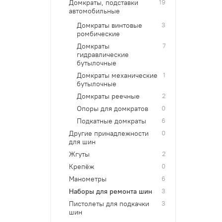
Домкраты, подставки
19
автомобильные
Домкраты винтовые
3
ромбические
Домкраты
7
гидравлические
бутылочные
Домкраты механические
1
бутылочные
Домкраты реечные
2
Опоры для домкратов
0
Подкатные домкраты
6
Другие принадлежности
0
для шин
Жгуты
2
Крепёж
0
Манометры
6
Наборы для ремонта шин
3
Пистолеты для подкачки
3
шин