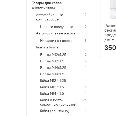
Товары для колес,
шиномонтажа
Автомобильные
19
компрессоры
Ремко
Шланги воздушные
0
беска
Автомобильные насосы
5
предм
/ ком
Насадки на насосы
3
350
Гайки и болты
50
Болты M12x1.25
2
Болты M12x1.5
2
Болты M14x1.25
1
Болты M14x1.5
1
Гайки М12 * 1.25
4
Гайки M12 * 1.5
5
Гайки М14 * 1.5
4
Гайки и болты
25
секретные (секретки)
Гайки (поштучно)
4